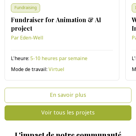
Fundraising
Fundraiser for Animation & AI
W
project
I
Par Eden-Well
P
L'heure:
5-10 heures par semaine
L
Mode de travail:
Virtuel
M
En savoir plus
Voir tous les projets
L'impact de notre communauté