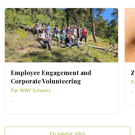
Employee Engagement and
Z
Corporate Volunteering
P
Par WWF Schweiz
-
-
En savoir plus